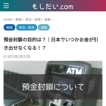
HOME
>
勉強
>
政治・経済
>
金融
>
勉強
政治・経済
金融
預金封鎖の目的は？｜日本でいつかお金が引
き出せなくなる！？
2021年3月21日